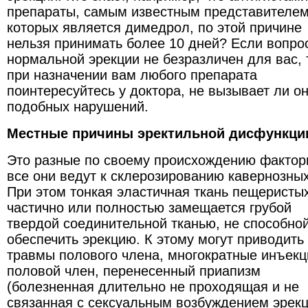
препараты, самым известным представителем
которых является димедрол, по этой причине
нельзя принимать более 10 дней? Если вопро
нормальной эрекции не безразличен для вас, 
при назначении вам любого препарата
поинтересуйтесь у доктора, не вызывает ли о
подобных нарушений.
Местные причины эректильной дисфункци
Это разные по своему происхождению фактор
все они ведут к склерозированию кавернозных
При этом тонкая эластичная ткань пещеристы
частично или полностью замещается грубой
твердой соединительной тканью, не способно
обеспечить эрекцию. К этому могут приводить
травмы полового члена, многократные инъекц
половой член, перенесенный приапизм
(болезненная длительно не проходящая и не
связанная с сексуальным возбуждением эрекц