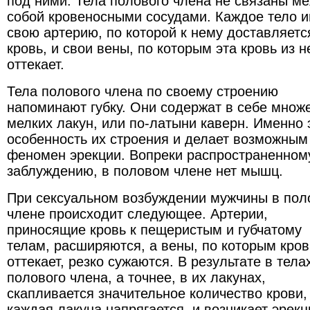
под ними. Тела полового члена не связаны м
собой кровеносными сосудами. Каждое тело 
свою артерию, по которой к нему доставляетс
кровь, и свои вены, по которым эта кровь из н
оттекает.
Тела полового члена по своему строению
напоминают губку. Они содержат в себе множ
мелких лакун, или по-латыни каверн. Именно 
особенность их строения и делает возможным
феномен эрекции. Вопреки распространенном
заблуждению, в половом члене нет мышц.
При сексуальном возбуждении мужчины в по
члене происходит следующее. Артерии,
приносящие кровь к пещеристым и губчатому
телам, расширяются, а вены, по которым кров
оттекает, резко сужаются. В результате в тела
полового члена, а точнее, в их лакунах,
скапливается значительное количество крови,
каждая лакуна напрягается, и возникает эрекц