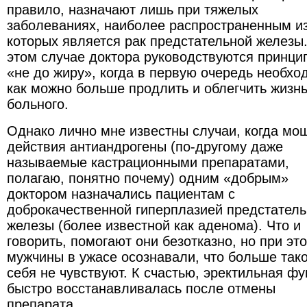
правило, назначают лишь при тяжелых
заболеваниях, наиболее распространенным и
которых является рак предстательной железы.
этом случае доктора руководствуются принци
«не до жиру», когда в первую очередь необхо
как можно больше продлить и облегчить жизн
больного.
Однако лично мне известны случаи, когда мо
действия антиандрогены (по-другому даже
называемые кастрационными препаратами,
полагаю, понятно почему) одним «добрым»
доктором назначались пациентам с
доброкачественной гиперплазией предстател
железы (более известной как аденома). Что и
говорить, помогают они безотказно, но при эт
мужчины в ужасе осознавали, что больше так
себя не чувствуют. К счастью, эректильная ф
быстро восстанавливалась после отмены
препарата.