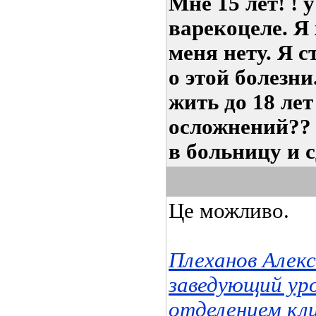
Мне 15 лет! ! 
варекоцеле. Я
меня нету. Я 
о этой болезн
жить до 18 лет
осложнений?? а
в больницу и 
Це можливо.
Плеханов Алек
заведующий ур
отделением кл