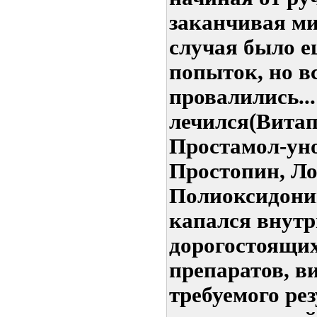
заканчивая ми
случая было е
попыток, но в
провалились...
лечился(Витап
Простамол-уно
Простопин, Ло
Полиоксидоний
капался внут
дорогостоящи
препаратов, в
требуемого рез