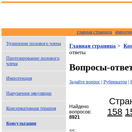
главная страница
|
импоте
Удлинение полового члена
Главная страница
>
Ко
ответы
Протезирование полового
члена
Вопросы-отве
Импотенция
Задайте вопрос
|
Рубрикатор
|
Нарушения эякуляции
Стра
Найдено
Консервативная терапия
158
1
вопросов:
8921
Консультации
<<