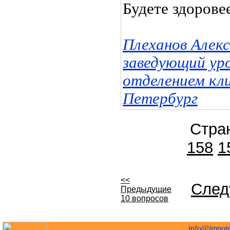
Будете здоровее
Плеханов Алек
заведующий ур
отделением кл
Петербург
Стра
158
1
<<
След
Предыдущие
10 вопросов
info@impote