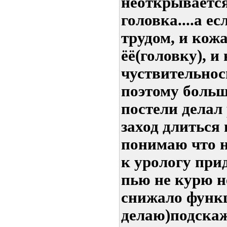
неоткрываетс
головка....а е
трудом, и кож
ёё(головку), и
чуствительнос
поэтому больш
постели делал 
заход длиться в
понимаю что 
к урологу прид
пью не курю не
снижало функц
делаю)подска