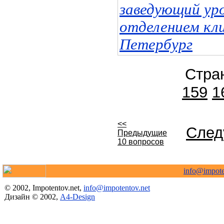
заведующий ур
отделением кл
Петербург
Стра
159
1
<<
След
Предыдущие
10 вопросов
info@impote
© 2002, Impotentov.net,
info@impotentov.net
Дизайн © 2002,
A4-Design