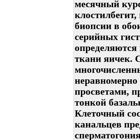
месячный курс
клостилбегит, 
биопсии в обои
серийных гис
определяются
ткани яичек.
многочисленны
неравномерно
просветами, 
тонкой базаль
Клеточный со
канальцев пре
сперматогони