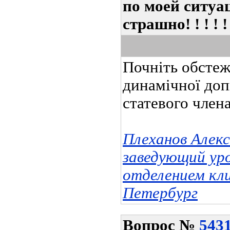
по моей ситуа
страшно! ! ! ! ! !
Почніть обстеж
динамічної доп
статевого члена
Плеханов Алек
заведующий ур
отделением кл
Петербург
Вопрос
№
543