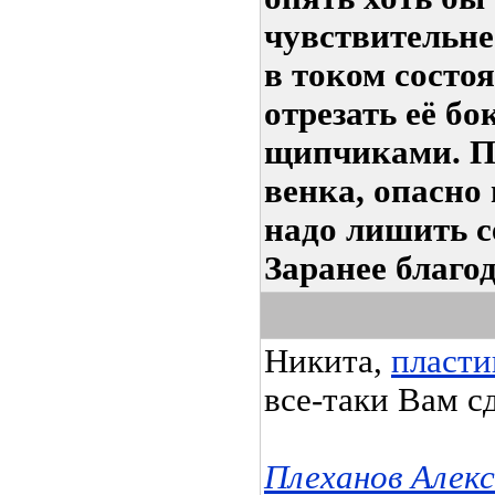
чувствительне
в током состоя
отрезать её б
щипчиками. П
венка, опасно 
надо лишить с
Заранее благо
Никита,
пласти
все-таки Вам сд
Плеханов Алек