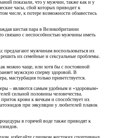
аний показали, что у мужчин, также как и у
еские часы, сбой которых приводит к
том числе, к потере возможности обзавестись
каждая шестая пара в Великобритании
 это связано с неспособностью мужчины иметь
кс предлагают мужчинам воспользоваться их
 решить их семейные и сексуальные проблемы.
как можно чаще, или хотя бы с постоянной
раняет мужскую сперму здоровой. В
ра, мастурбация только приветствуется.
серы – являются самым удобным и «здоровым»
телей сильной половины человечества.
приток крови к яичкам и способствует их
атозоидов при эякуляции у любителей плавок
оцедуры в горячей воде также приводят к
озоидов.
отцом, избегайте слишком жестоких спортивных