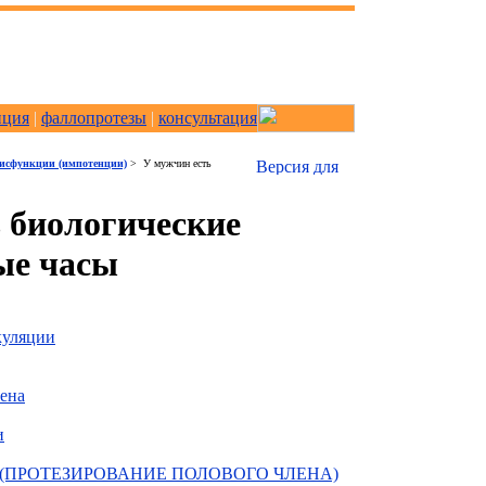
нция
|
фаллопротезы
|
консультация
дисфункции (импотенции)
> У мужчин есть
 биологические
ые часы
куляции
лена
и
(ПРОТЕЗИРОВАНИЕ ПОЛОВОГО ЧЛЕНА)