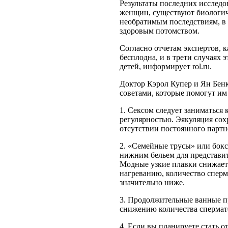
Результаты последних исследов
женщин, существуют биологич
необратимым последствиям, в 
здоровым потомством.
Согласно отчетам экспертов, 
бесплодна, и в трети случаях
детей, информирует rol.ru.
Доктор Кэрол Купер и Ян Бен
советами, которые помогут им
1. Сексом следует заниматься 
регулярностью. Эякуляция сох
отсутствии постоянного партне
2. «Семейные трусы» или бок
нижним бельем для представи
Модные узкие плавки снижает 
нагреванию, количество сперм
значительно ниже.
3. Продолжительные ванные пр
снижению количества спермат
4. Если вы планируете стать 