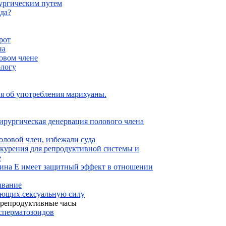
ургическим путем
зда?
рот
на
овом члене
ологу
я об употребления марихуаны.
ирургическая денервация полового члена
оловой член, избежали суда
 курения для репродуктивной системы и
е
ина Е имеет защитный эффект в отношении
ивание
дающих сексуальную силу
 репродуктивные часы
 сперматозоидов