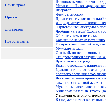
Потливость можно лечить хир
Найти врача
Меланотан II - восходящая зве
Вибратор
Член с прибором
Пресса
Приапизм - импотенция наобо
Инородные тела полового чле
"Пристойные" анекдоты о пол
Для врачей
Любишь кататься? Сходи к ур
Об интимном, и не только...
Как нынче лечат импотенцию
Новости сайта
Распространенные заблуждени
Мужские неудачи
Стойкий, но не оловянный
Синдром ранней эякуляции. Х
Враги мужского рода
Врачи, отрезавшие пациенту п
Британцы точно описали вред
полового влечения в том числ
Дополнительный прием витам
рака предстательной железы
Мужчинам дают шанс на выж
Азия помешалась на трусах, 
У мужчин есть биологические
В сперме остается все меньше