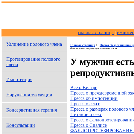
главная страница
|
импоте
Удлинение полового члена
Главная страница
>
Пресса об эректильной 
биологические репродуктивные часы
У мужчин есть
Протезирование полового
члена
репродуктивн
Импотенция
Вce о Виагре
Пресса о преждевременной эя
Нарушения эякуляции
Пресса об импотенции
Пресса о сексе
Пресса о размерах полового ч
Консервативная терапия
Питание и секс
Пресса о фаллопротезировани
Пресса о Сиалисе
Консультации
ФАЛЛОПРОТЕЗИРОВАНИЕ 