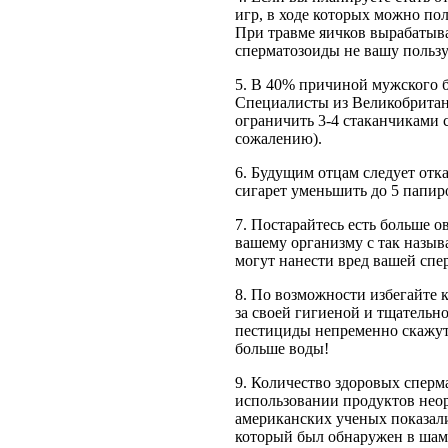
игр, в ходе которых можно пол
При травме яичков вырабатыва
сперматозоиды не вашу пользу
5. В 40% причиной мужского б
Специалисты из Великобритан
ограничить 3-4 стаканчиками с
сожалению).
6. Будущим отцам следует отка
сигарет уменьшить до 5 папиро
7. Постарайтесь есть больше о
вашему организму с так назы
могут нанести вред вашей спе
8. По возможности избегайте 
за своей гигиеной и тщательн
пестициды непременно скажутс
больше воды!
9. Количество здоровых сперм
использовании продуктов неор
американских ученых показали
который был обнаружен в шам