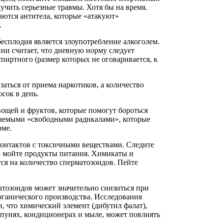
учить серьезные травмы. Хотя бы на время.
ются антитела, которые «атакуют»
.
есплодия является злоупотребление алкоголем.
ии считает, что дневную норму следует
пиртного (размер которых не оговаривается, к
заться от приема наркотиков, а количество
сок в день.
вощей и фруктов, которые помогут бороться
ваемыми «свободными радикалами», которые
рме.
контактов с токсичными веществами. Следите
о мойте продукты питания. Химикаты и
я на количество сперматозоидов. Пейте
атозоидов может значительно снизиться при
ганического производства. Исследования
, что химический элемент (дибутил фалат),
пунях, кондиционерах и мыле, может повлиять