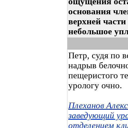
ощущения оста
основания чле
верхней части
небольшое упл
Петр, судя по 
надрыв белочн
пещеристого те
урологу очно.
Плеханов Алек
заведующий ур
отделением кл