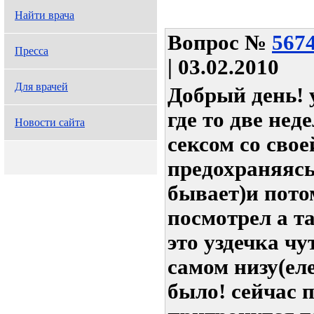
Найти врача
Вопрос
№
567
Пресса
| 03.02.2010
Для врачей
Добрый день! 
где то две нед
Новости сайта
сексом со сво
предохраняясь
бывает)и пото
посмотрел а т
это уздечка чу
самом низу(ел
было! сейчас 