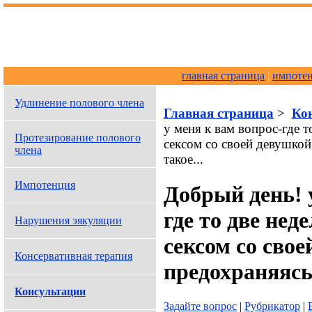
главная страница
|
импоте
Удлинение полового члена
Главная страница
>
Ко
у меня к вам вопрос-где т
Протезирование полового
сексом со своей девушкой
члена
такое...
Импотенция
Добрый день! 
где то две нед
Нарушения эякуляции
сексом со свое
Консервативная терапия
предохраняясь(
Консультации
Задайте вопрос
|
Рубрикатор
|